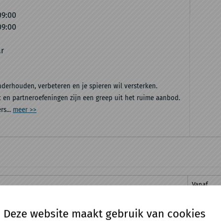
09:00
09:00
ar
onderhouden, verbeteren en je spieren wil versterken.
it en partneroefeningen zijn een greep uit het ruime aanbod.
s...
meer >>
Vanaf
20:00
Deze website maakt gebruik van cookies
20:00