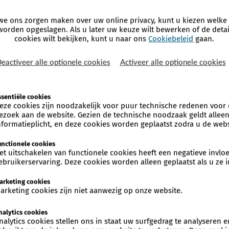
20:00
e ons zorgen maken over uw online privacy, kunt u kiezen welke
worden opgeslagen. Als u later uw keuze wilt bewerken of de detai
20:00
cookies wilt bekijken, kunt u naar ons
Cookiebeleid
gaan.
20:00
eactiveer alle optionele cookies
Activeer alle optionele cookies
20:00
20:00
ssentiële cookies
eze cookies zijn noodzakelijk voor puur technische redenen voor
20:00
ezoek aan de website. Gezien de technische noodzaak geldt allee
nformatieplicht, en deze cookies worden geplaatst zodra u de webs
20:00
unctionele cookies
20:00
et uitschakelen van functionele cookies heeft een negatieve invl
ebruikerservaring. Deze cookies worden alleen geplaatst als u ze i
20:00
arketing cookies
20:00
arketing cookies zijn niet aanwezig op onze website.
20:00
nalytics cookies
20:00
nalytics cookies stellen ons in staat uw surfgedrag te analyseren