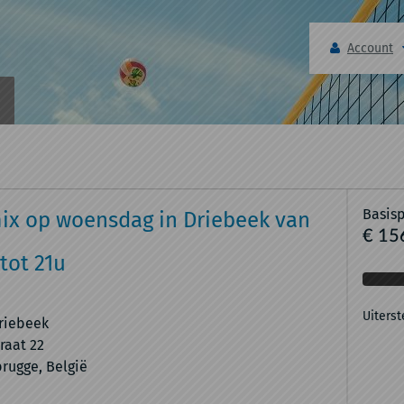
Account
Basisp
mix op woensdag in Driebeek van
€ 15
tot 21u
Uiterst
riebeek
raat 22
rugge, België