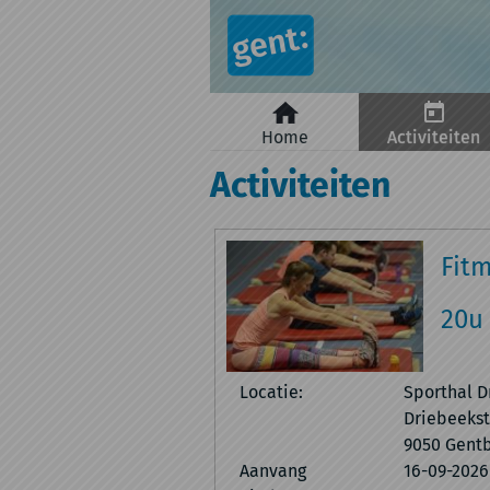
Naar hoofdinhoud
Home
Activiteiten
Activiteiten
Fit
20u 
Locatie:
Sporthal D
Driebeekst
9050 Gentb
Aanvang
16-09-2026