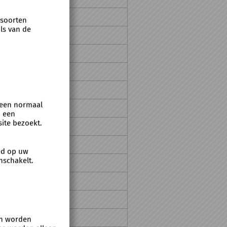
21:00
 soorten
ls van de
21:00
21:00
21:00
21:00
 een normaal
21:00
n een
ite bezoekt.
21:00
21:00
oed op uw
nschakelt.
21:00
21:00
21:00
21:00
 en worden