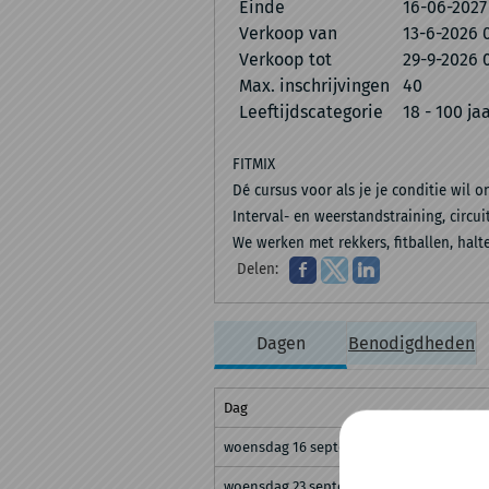
Einde
16-06-2027
Verkoop van
13-6-2026 
Verkoop tot
29-9-2026 
Max. inschrijvingen
40
Leeftijdscategorie
18 - 100 ja
FITMIX
Dé cursus voor als je je conditie wil 
Interval- en weerstandstraining, circu
We werken met rekkers, fitballen, halter
Delen:
Dagen
Benodigdheden
Dag
woensdag 16 september 2026
woensdag 23 september 2026