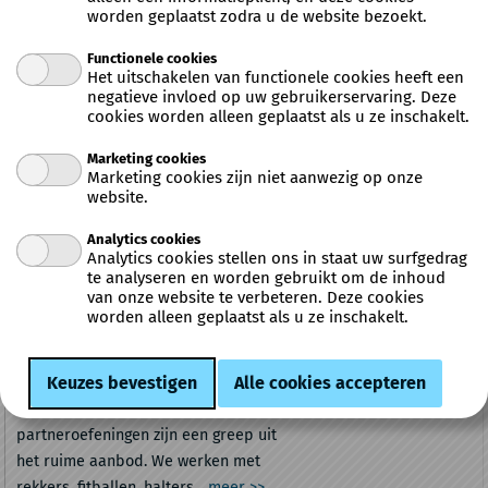
30
worden geplaatst zodra u de website bezoekt.
9030 Mariakerke,
Functionele cookies
België
Het uitschakelen van functionele cookies heeft een
Aanvang
15-09-2026
negatieve invloed op uw gebruikerservaring. Deze
cookies worden alleen geplaatst als u ze inschakelt.
Einde
08-06-2027
Verkoop van
13-6-2026 09:00
Marketing cookies
Verkoop tot
28-9-2026 09:00
Marketing cookies zijn niet aanwezig op onze
website.
Max.
30
inschrijvingen
Analytics cookies
Leeftijdscategorie
18 - 100 jaar
Analytics cookies stellen ons in staat uw surfgedrag
te analyseren en worden gebruikt om de inhoud
van onze website te verbeteren. Deze cookies
FITMIX
worden alleen geplaatst als u ze inschakelt.
Dé cursus voor als je je conditie wil
onderhouden, verbeteren en je spieren
wil versterken. Interval- en
weerstandstraining, circuit en
partneroefeningen zijn een greep uit
het ruime aanbod. We werken met
rekkers, fitballen, halters...
meer >>