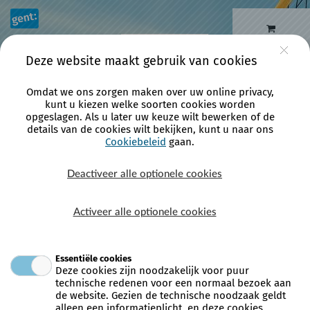
Naar hoofdinhoud
0 artikelen
Account
Deze website maakt gebruik van cookies
Omdat we ons zorgen maken over uw online privacy,
kunt u kiezen welke soorten cookies worden
Activiteiten
opgeslagen. Als u later uw keuze wilt bewerken of de
details van de cookies wilt bekijken, kunt u naar ons
Cookiebeleid
gaan.
Deactiveer alle optionele cookies
Activeer alle optionele cookies
Fitmix op dinsdag in Bourgoyen van 20u tot 21u
Essentiële cookies
Locatie:
Sporthal
Deze cookies zijn noodzakelijk voor puur
technische redenen voor een normaal bezoek aan
Bourgoyen
de website. Gezien de technische noodzaak geldt
Driepikkelstraat
alleen een informatieplicht, en deze cookies