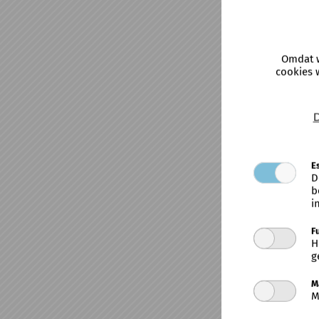
Omdat w
cookies 
D
E
D
b
i
F
H
g
M
M