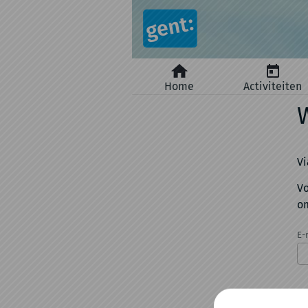
Naar hoofdinhoud
Home
Activiteiten
Vi
Vo
om
E-