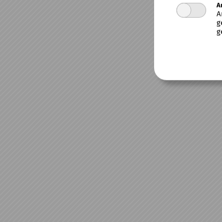
A
A
g
g