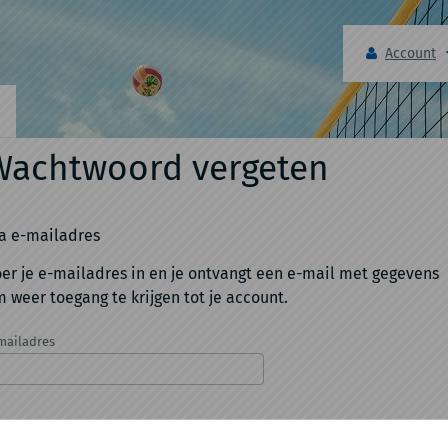
Account
Wachtwoord vergeten
a e-mailadres
er je e-mailadres in en je ontvangt een e-mail met gegevens
 weer toegang te krijgen tot je account.
mailadres