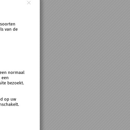
 soorten
ls van de
 een normaal
n een
ite bezoekt.
oed op uw
nschakelt.