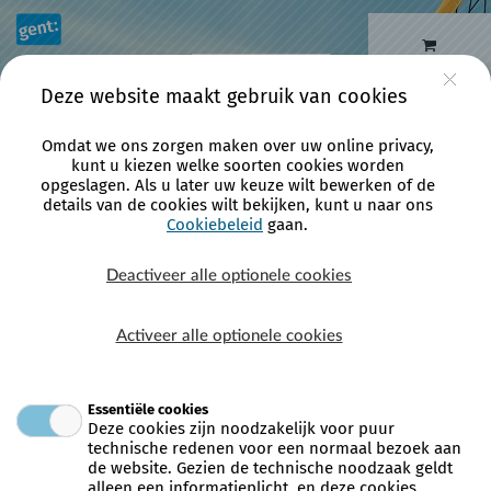
Naar hoofdinhoud
0 artikelen
Account
Deze website maakt gebruik van cookies
Omdat we ons zorgen maken over uw online privacy,
kunt u kiezen welke soorten cookies worden
Aanmelden als nieuwe gebruiker (1/3)
opgeslagen. Als u later uw keuze wilt bewerken of de
details van de cookies wilt bekijken, kunt u naar ons
Cookiebeleid
gaan.
Logingegevens
Deactiveer alle optionele cookies
Kies het emailadres en het wachtwoord waarmee u
voortaan wilt inloggen op deze site.
Je emailadres bestaat minimaal uit 6 karakters en mag bestaan uit
Activeer alle optionele cookies
letters, cijfers en de volgende tekens: -_@.
Het wachtwoord moet aan volgende eisen voldoen:
- bestaat uit minstens 10 tekens
Essentiële cookies
- bestaat uit minstens één hoofdletter
Deze cookies zijn noodzakelijk voor puur
- bestaat uit minstens één kleine letter
technische redenen voor een normaal bezoek aan
- bestaat uit minstens één cijfer
de website. Gezien de technische noodzaak geldt
- bestaat uit minstens één symbool
alleen een informatieplicht, en deze cookies