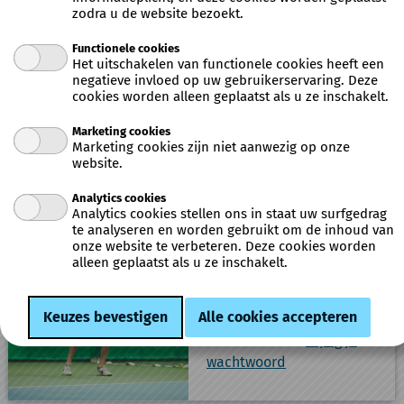
Wat wil je doen?
zodra u de website bezoekt.
Functionele cookies
Het uitschakelen van functionele cookies heeft een
negatieve invloed op uw gebruikerservaring. Deze
Schrijf in voor een kamp
cookies worden alleen geplaatst als u ze inschakelt.
of cursus
Marketing cookies
Marketing cookies zijn niet aanwezig op onze
Boek een activiteit
website.
Analytics cookies
Analytics cookies stellen ons in staat uw surfgedrag
te analyseren en worden gebruikt om de inhoud van
Ben je al klant?
Meld je
onze website te verbeteren. Deze cookies worden
alleen geplaatst als u ze inschakelt.
aan
Bij eerste bezoek: meld
aan met een sterk
wachtwoord of
wijzig je
wachtwoord